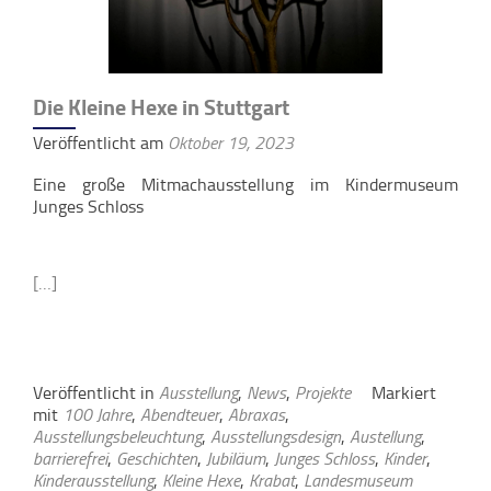
Die Kleine Hexe in Stuttgart
Veröffentlicht am
Oktober 19, 2023
Eine große Mitmachausstellung im Kindermuseum
Junges Schloss
[…]
Veröffentlicht in
Ausstellung
,
News
,
Projekte
Markiert
mit
100 Jahre
,
Abendteuer
,
Abraxas
,
Ausstellungsbeleuchtung
,
Ausstellungsdesign
,
Austellung
,
barrierefrei
,
Geschichten
,
Jubiläum
,
Junges Schloss
,
Kinder
,
Kinderausstellung
,
Kleine Hexe
,
Krabat
,
Landesmuseum