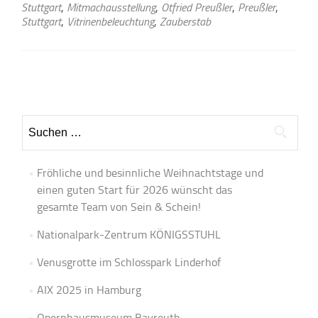
Stuttgart
,
Mitmachausstellung
,
Otfried Preußler
,
Preußler
,
Stuttgart
,
Vitrinenbeleuchtung
,
Zauberstab
Beitrags-
Navigation
Suchen
nach:
Fröhliche und besinnliche Weihnachtstage und
einen guten Start für 2026 wünscht das
gesamte Team von Sein & Schein!
Nationalpark-Zentrum KÖNIGSSTUHL
Venusgrotte im Schlosspark Linderhof
AIX 2025 in Hamburg
Opernhausmuseum Bayreuth