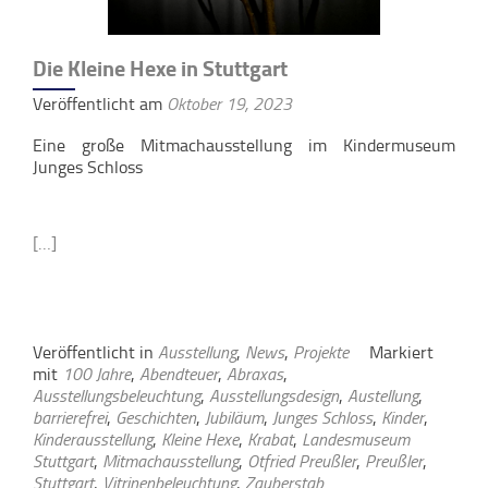
Die Kleine Hexe in Stuttgart
Veröffentlicht am
Oktober 19, 2023
Eine große Mitmachausstellung im Kindermuseum
Junges Schloss
[…]
Veröffentlicht in
Ausstellung
,
News
,
Projekte
Markiert
mit
100 Jahre
,
Abendteuer
,
Abraxas
,
Ausstellungsbeleuchtung
,
Ausstellungsdesign
,
Austellung
,
barrierefrei
,
Geschichten
,
Jubiläum
,
Junges Schloss
,
Kinder
,
Kinderausstellung
,
Kleine Hexe
,
Krabat
,
Landesmuseum
Stuttgart
,
Mitmachausstellung
,
Otfried Preußler
,
Preußler
,
Stuttgart
,
Vitrinenbeleuchtung
,
Zauberstab