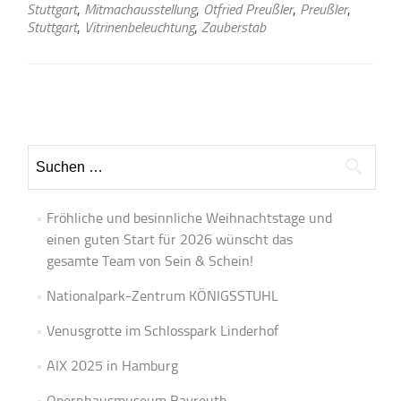
Stuttgart
,
Mitmachausstellung
,
Otfried Preußler
,
Preußler
,
Stuttgart
,
Vitrinenbeleuchtung
,
Zauberstab
Beitrags-
Navigation
Suchen
nach:
Fröhliche und besinnliche Weihnachtstage und
einen guten Start für 2026 wünscht das
gesamte Team von Sein & Schein!
Nationalpark-Zentrum KÖNIGSSTUHL
Venusgrotte im Schlosspark Linderhof
AIX 2025 in Hamburg
Opernhausmuseum Bayreuth