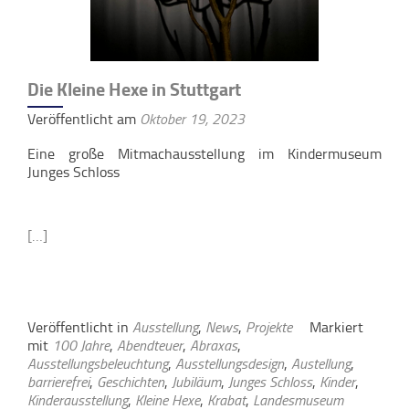
Die Kleine Hexe in Stuttgart
Veröffentlicht am
Oktober 19, 2023
Eine große Mitmachausstellung im Kindermuseum
Junges Schloss
[…]
Veröffentlicht in
Ausstellung
,
News
,
Projekte
Markiert
mit
100 Jahre
,
Abendteuer
,
Abraxas
,
Ausstellungsbeleuchtung
,
Ausstellungsdesign
,
Austellung
,
barrierefrei
,
Geschichten
,
Jubiläum
,
Junges Schloss
,
Kinder
,
Kinderausstellung
,
Kleine Hexe
,
Krabat
,
Landesmuseum