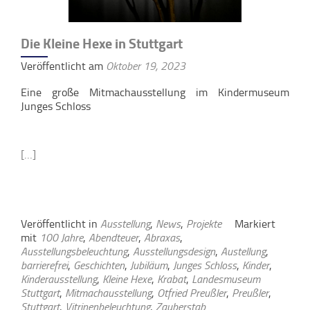
Die Kleine Hexe in Stuttgart
Veröffentlicht am
Oktober 19, 2023
Eine große Mitmachausstellung im Kindermuseum
Junges Schloss
[…]
Veröffentlicht in
Ausstellung
,
News
,
Projekte
Markiert
mit
100 Jahre
,
Abendteuer
,
Abraxas
,
Ausstellungsbeleuchtung
,
Ausstellungsdesign
,
Austellung
,
barrierefrei
,
Geschichten
,
Jubiläum
,
Junges Schloss
,
Kinder
,
Kinderausstellung
,
Kleine Hexe
,
Krabat
,
Landesmuseum
Stuttgart
,
Mitmachausstellung
,
Otfried Preußler
,
Preußler
,
Stuttgart
,
Vitrinenbeleuchtung
,
Zauberstab