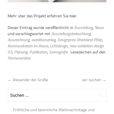
Mehr über das Projekt erfahren Sie
hier
.
Dieser Eintrag wurde veröffentlicht in
Ausstellung
,
News
und verschlagwortet mit
Ausstellungsbeleuchtung
,
Auszeichnung
,
aveditionverlag
,
Designpreis Rheinland-Pfalz
,
Kommunikation im Raum
,
Lichtdesign
,
new exhibition design
03
,
Planung
,
Publikation
,
Szenografie
. Lesezeichen auf den
Permanentlink
.
Artikel-
←
Alexander der Große
wir suchen
→
Navigation
Suchen
nach:
Fröhliche und besinnliche Weihnachtstage und