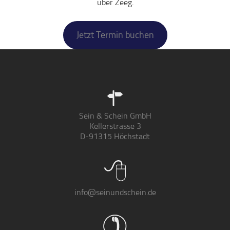
über Zeeg.
Jetzt Termin buchen
Sein & Schein GmbH
Kellerstrasse 3
D-91315 Höchstadt
info@seinundschein.de