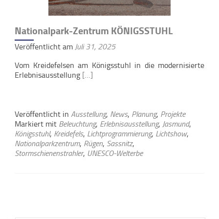
Nationalpark-Zentrum KÖNIGSSTUHL
Veröffentlicht am
Juli 31, 2025
Vom Kreidefelsen am Königsstuhl in die modernisierte
Erlebnisausstellung
[…]
Veröffentlicht in
Ausstellung
,
News
,
Planung
,
Projekte
Markiert mit
Beleuchtung
,
Erlebnisausstellung
,
Jasmund
,
Königsstuhl
,
Kreidefels
,
Lichtprogrammierung
,
Lichtshow
,
Nationalparkzentrum
,
Rügen
,
Sassnitz
,
Stormschienenstrahler
,
UNESCO-Welterbe
Beitrags-
Navigation