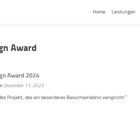
Zum
Inhalt
Home
Leistungen
springen
gn Award
gn Award 2024
am
Dezember 11, 2023
des Projekt, das ein besonderes Besuchserlebnis verspricht.”