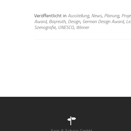
Veröffentlicht in
Ausstellung
,
News
,
Planung
,
Proje
Award
,
Bayreuth
,
Design
,
German Design Award
,
Li
Szenografie
,
UNESCO
,
Winner
Beitrags-
Navigation
Sein & Schein GmbH