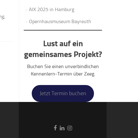
AIX 2025 in Hamburg
ng
,
Opernhausmuseum Bayreuth
Lust auf ein
gemeinsames Projekt?
Buchen Sie einen unverbindlichen
Kennenlern-Termin über Zeeg.
Jetzt Termin buchen
Go
Go
Go
to
to
to