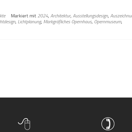
kte
Markiert mit
2024
,
Architektur
,
Ausstellungsdesign
,
Auszeichnu
chtdesign
,
Lichtplanung
,
Markgräfliches Opernhaus
,
Opernmuseum
,