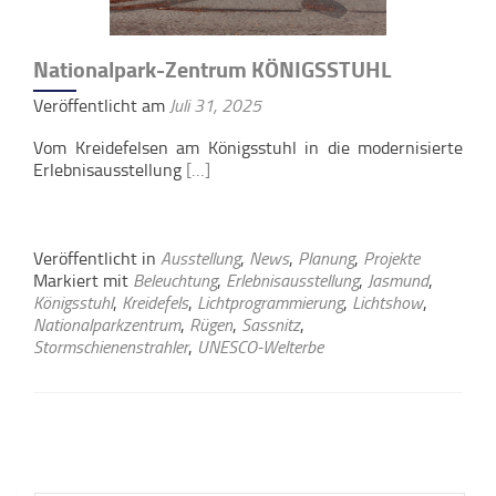
Nationalpark-Zentrum KÖNIGSSTUHL
Veröffentlicht am
Juli 31, 2025
Vom Kreidefelsen am Königsstuhl in die modernisierte
Erlebnisausstellung
[…]
Veröffentlicht in
Ausstellung
,
News
,
Planung
,
Projekte
Markiert mit
Beleuchtung
,
Erlebnisausstellung
,
Jasmund
,
Königsstuhl
,
Kreidefels
,
Lichtprogrammierung
,
Lichtshow
,
Nationalparkzentrum
,
Rügen
,
Sassnitz
,
Stormschienenstrahler
,
UNESCO-Welterbe
Beitrags-
Navigation