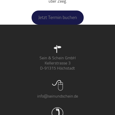
über Zeeg.
Jetzt Termin buchen
Sein & Schein GmbH
Kellerstrasse 3
D-91315 Höchstadt
info@seinundschein.de